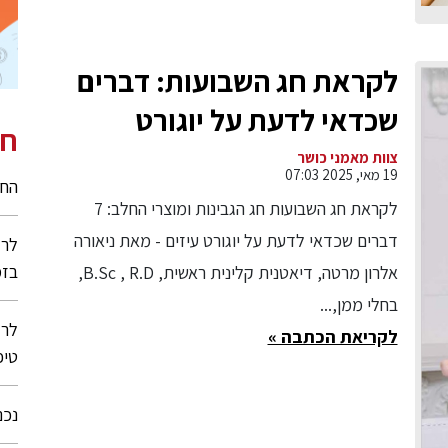
לקראת חג השבועות: דברים
שכדאי לדעת על יוגורט
חי
ומתכונים - באדיבות חלי ממן
צוות מאמני כושר
19 מאי, 2025 07:03
החש
לקראת חג השבועות חג הגבינות ומוצרי החלב: 7
דברים שכדאי לדעת על יוגורט עיזים - מאת ניאורה
לרג
בזמ
אלרון מרטה, דיאטנית קלינית ראשית, B.Sc , R.D,
בחלי ממן,...
לרג
לקריאת הכתבה »
טיפ
נכנ