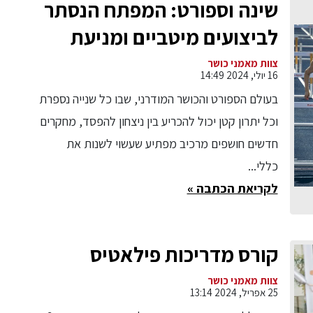
שינה וספורט: המפתח הנסתר
לביצועים מיטביים ומניעת
פציעות - גילויים חדשים
צוות מאמני כושר
16 יולי, 2024 14:49
משנים את כללי המשחק
בעולם הספורט והכושר המודרני, שבו כל שנייה נספרת
וכל יתרון קטן יכול להכריע בין ניצחון להפסד, מחקרים
חדשים חושפים מרכיב מפתיע שעשוי לשנות את
כללי...
לקריאת הכתבה »
קורס מדריכות פילאטיס
צוות מאמני כושר
25 אפריל, 2024 13:14