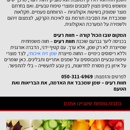
ומשמש בסיס מצוין לסבונים ומוצרי טיפוח טבעיים. ואם בחרתם
מוצר שמופק בשיטות אקולוגיות – הרווחתם פעמיים. חקלאות
שמכבדת את הסביבה תורמת גם לאיכות הקרקע, לצמצום זיהום
ולשמירה על המערכת האקולוגית.
המקום שבו הכול קורה – חוות רעים
בכניסה ליער גברעם שוכנת
חוות רעים
– חווה משפחתית
שמייצרת לא רק שמן, אלא ערך. עם קטיף ידני, הדברה אורגנית
וללא ריסוסים כימיים – החווה מייצרת
שמן זית איכותי
, לצד מוצרי
טיפוח טבעיים המבוססים על שמנים אתריים ותבלינים. כאן שומרים
על איזון בין מסורת לחדשנות, בין טבע לתעשייה – בלי להתפשר.
לפרטים והזמנות:
050-311-6969
חוות רעים – שמן שמכבד את האדמה, את הבריאות ואת
הטעם
כתבות נוספות שיעניינו אתכם