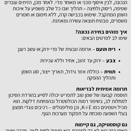
הנכונה, לבין איסוף מכני או מאוחר מדי. לאחר מכן, הזיתים עוברים
שטיפה, ריסוק ולחיצה – תהליך שבו כל שלב משפיע על איכות
השמן המתקבל. שימוש בכבישה קרה, ללא חימום או חומרים
משמרים, מבטיח תוצאה עשירה ומאוזנת.
איך מזהים בחירה נכונה?
שימו לב לפרטים הבאים:
ריח וטעם
– ארומה טבעית של פרי ירוק או עשב רענן
צבע
– ירוק עד זהוב, אחיד וללא עכירות
תווית
– כוללת אזור גידול, תאריך ייצור, סוג השמן
ותהליך ההפקה
תרומה אמיתית לבריאות
תוספת קבועה של שמן טוב לתפריט יכולה לסייע בהורדת הסיכון
למחלות לב, בשיפור רמות הכולסטרול ובהפחתת דלקות. הוא
מכיל ויטמינים כמו E ו-K, וכן פוליפנולים – רכיבים נוגדי חמצון
בעלי השפעה מוכחת על תפקוד מערכות הגוף.
גם קוסמטיקה, גם קיימות
השמן הזה הוא לא רק למטבח. הוא מעניק לחות לעור, מרכך שיער