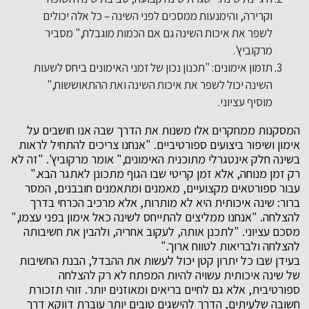
וקרירה, והימנעות ממסכים לפני השינה – כל אלה יכולים
לשפר את איכות השינה גם אם הכמות מוגבלת," מסביר
מרקוביץ'.
תזמון אימונים: "תכנון נכון של זמני האימונים ביחס לשעות
השינה יכול לשפר את איכות השינה ואת ההתאוששות,"
מוסיף עציוני.
המסקנות ממחקרים אלו משנות את הדרך שבה אנו חושבים על
אימון ושיפור ביצועים ספורטיביים. "אנחנו צריכים להתחיל לראות
בשינה חלק אינטגרלי מתוכנית האימונים," אומר מרקוביץ'. "זה לא
רק זמן מנוחה, אלא זמן קריטי שבו הגוף מתכונן לאתגר הבא."
עבור ספורטאים מקצועיים, מאמנים ומתאמנים חובבנים, המסר
ברור: שינה איכותית היא לא מותרות, אלא מרכיב הכרחי בדרך
להצלחה. "אנחנו ממליצים להתייחס לשינה כאל אימון בפני עצמו,"
מסכם עציוני. "לתכנן אותה, לעקוב אחריה, ולהבין את חשיבותה
להצלחה ולבריאות לטווח ארוך."
בעידן שבו כל יתרון קטן יכול לעשות את ההבדל, הבנת החשיבות
של שינה איכותית עשויה להיות המפתח לא רק להצלחה
ספורטיבית, אלא גם לחיים בריאים ומאוזנים יותר. זוהי תזכורת
חשובה שלעיתים, הדרך להישגים טובים יותר עוברת דווקא דרך