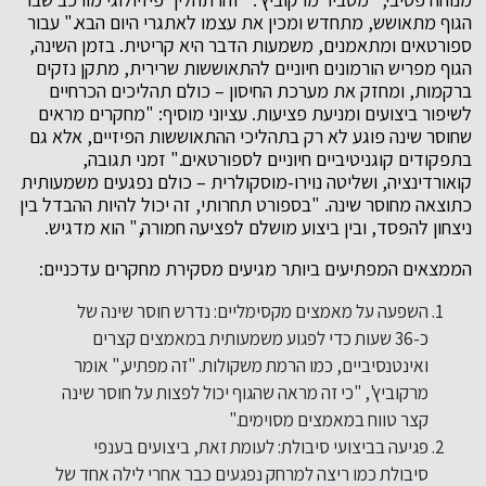
הגוף מתאושש, מתחדש ומכין את עצמו לאתגרי היום הבא." עבור
ספורטאים ומתאמנים, משמעות הדבר היא קריטית. בזמן השינה,
הגוף מפריש הורמונים חיוניים להתאוששות שרירית, מתקן נזקים
ברקמות, ומחזק את מערכת החיסון – כולם תהליכים הכרחיים
לשיפור ביצועים ומניעת פציעות. עציוני מוסיף: "מחקרים מראים
שחוסר שינה פוגע לא רק בתהליכי ההתאוששות הפיזיים, אלא גם
בתפקודים קוגניטיביים חיוניים לספורטאים." זמני תגובה,
קואורדינציה, ושליטה נוירו-מוסקולרית – כולם נפגעים משמעותית
כתוצאה מחוסר שינה. "בספורט תחרותי, זה יכול להיות ההבדל בין
ניצחון להפסד, ובין ביצוע מושלם לפציעה חמורה," הוא מדגיש.
הממצאים המפתיעים ביותר מגיעים מסקירת מחקרים עדכניים:
השפעה על מאמצים מקסימליים: נדרש חוסר שינה של
כ-36 שעות כדי לפגוע משמעותית במאמצים קצרים
ואינטנסיביים, כמו הרמת משקולות. "זה מפתיע," אומר
מרקוביץ', "כי זה מראה שהגוף יכול לפצות על חוסר שינה
קצר טווח במאמצים מסוימים."
פגיעה בביצועי סיבולת: לעומת זאת, ביצועים בענפי
סיבולת כמו ריצה למרחק נפגעים כבר אחרי לילה אחד של