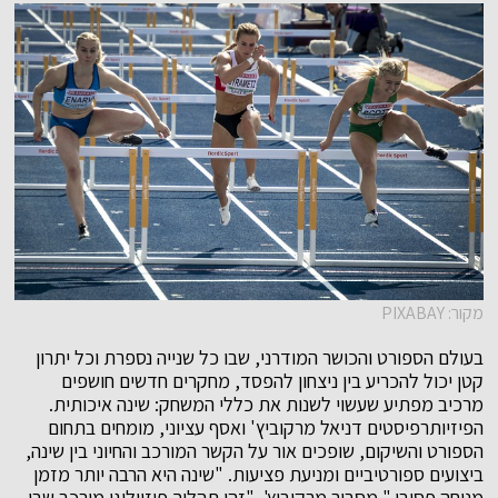
מקור: PIXABAY
בעולם הספורט והכושר המודרני, שבו כל שנייה נספרת וכל יתרון
קטן יכול להכריע בין ניצחון להפסד, מחקרים חדשים חושפים
מרכיב מפתיע שעשוי לשנות את כללי המשחק: שינה איכותית.
הפיזיותרפיסטים דניאל מרקוביץ' ואסף עציוני, מומחים בתחום
הספורט והשיקום, שופכים אור על הקשר המורכב והחיוני בין שינה,
ביצועים ספורטיביים ומניעת פציעות. "שינה היא הרבה יותר מזמן
מנוחה פסיבי," מסביר מרקוביץ'. "זהו תהליך פיזיולוגי מורכב שבו