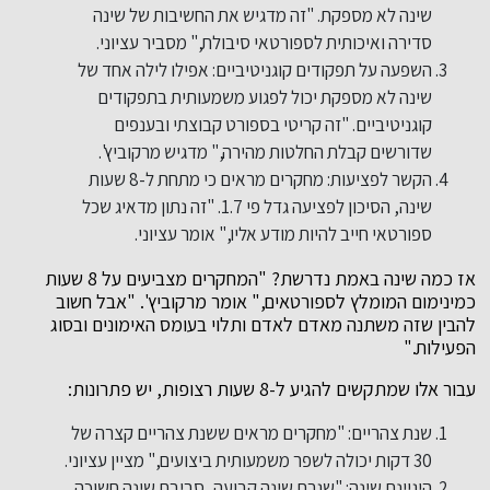
שינה לא מספקת. "זה מדגיש את החשיבות של שינה
סדירה ואיכותית לספורטאי סיבולת," מסביר עציוני.
השפעה על תפקודים קוגניטיביים: אפילו לילה אחד של
שינה לא מספקת יכול לפגוע משמעותית בתפקודים
קוגניטיביים. "זה קריטי בספורט קבוצתי ובענפים
שדורשים קבלת החלטות מהירה," מדגיש מרקוביץ'.
הקשר לפציעות: מחקרים מראים כי מתחת ל-8 שעות
שינה, הסיכון לפציעה גדל פי 1.7. "זה נתון מדאיג שכל
ספורטאי חייב להיות מודע אליו," אומר עציוני.
אז כמה שינה באמת נדרשת? "המחקרים מצביעים על 8 שעות
כמינימום המומלץ לספורטאים," אומר מרקוביץ'. "אבל חשוב
להבין שזה משתנה מאדם לאדם ותלוי בעומס האימונים ובסוג
הפעילות."
עבור אלו שמתקשים להגיע ל-8 שעות רצופות, יש פתרונות:
שנת צהריים: "מחקרים מראים ששנת צהריים קצרה של
30 דקות יכולה לשפר משמעותית ביצועים," מציין עציוני.
היגיינת שינה: "שגרת שינה קבועה, סביבת שינה חשוכה