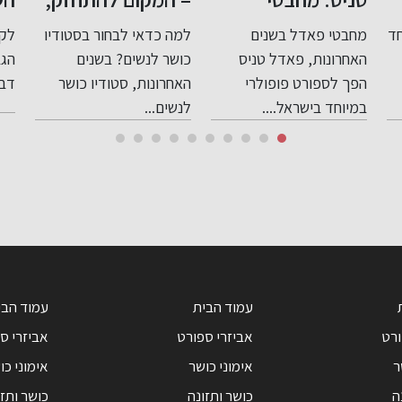
לעצב את הגוף
שכדאי לדעת על
למה כדאי לבחור בסטודיו
לקראת חג השבועות חג
חטי
ולהרגיש חלק
יוגורט ומתכונים -
בר
כושר לנשים? בשנים
הגבינות ומוצרי החלב: 7
קרא
מקהילה תומכת
באדיבות חלי ממן
חד
האחרונות, סטודיו כושר
דברים שכדאי לדעת...
וחט
לנשים...
עמוד הבית
עמוד הבי
ורט
אביזרי ספורט
אביזרי ס
ר
אימוני כושר
אימוני כו
ה
כושר ותזונה
כושר ותזו