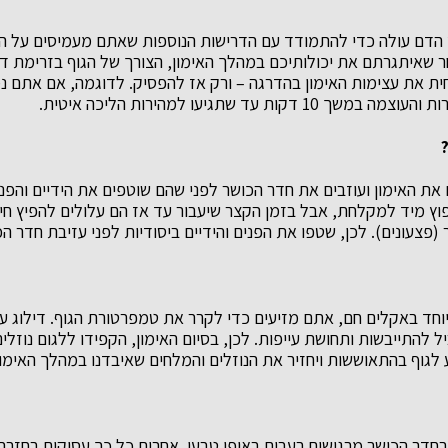
דם עולה כדי להתמודד עם הדרישות הנוספות שאתם מעמיסים על הג
ר שאיתגרתם את יכולותיכם במהלך האימון, הצורך של הגוף בזרימת ד
ית את עצימות האימון בהדרגה – ורק אז להפסיק. לדוגמה, אם אתם נ
קות עד שתגיעו למהירות הליכה איטית.
את האימון ועוזבים את חדר הכושר לפני שהם שוטפים את הידיים והפני
ץ מיד למקלחת, אבל בזמן הקצר שיעבור עד אז הם עלולים להפיץ חיי
 (פצעונים). לכן, שטפו את הפנים והידיים ביסודיות לפני עזיבת חדר הכ
ד באקלים חם, אתם מזיעים כדי לקרר את טמפרטורת הגוף. דילוג על
יל להתייבשות ותחושת עייפות. לכן, בסיום האימון, הקפידו ללגום נוזל
 לגוף בהתאוששות ויחזיר את הנוזלים והמלחים שאיבדנו במהלך האימון
בחדר הכושר מרגישים רעבים באופן טבעי. אחרים כל כך עסוקים בחזר