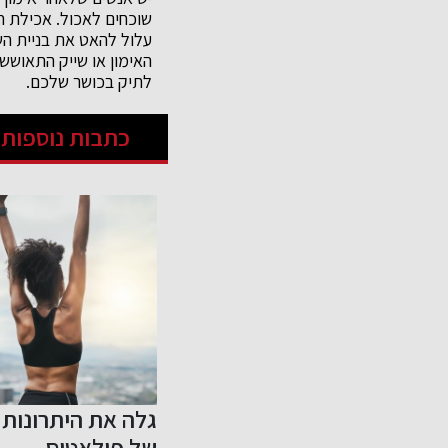
שוכחים לאכול. אכילת חל
עלול להאט את בניית השר
האימון או שייק התאושש
לתיק בכושר שלכם.
כתבות נוספות 
ונים
גלה את היתרונות
הכל על פאדל
ך שלך
של פילאטיס
טניס: מחבטי