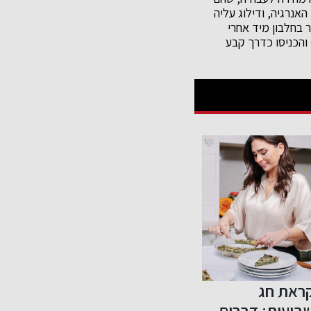
אנרגיה, ודילוג עליה
 בחלבון מיד אחרי
והכניסו כדרך קבע
תג חטיפי
סטודיו לאימונים –
שילוב בי
הבריאות FREE
שיעורי פילאטיס
לתזונה- 