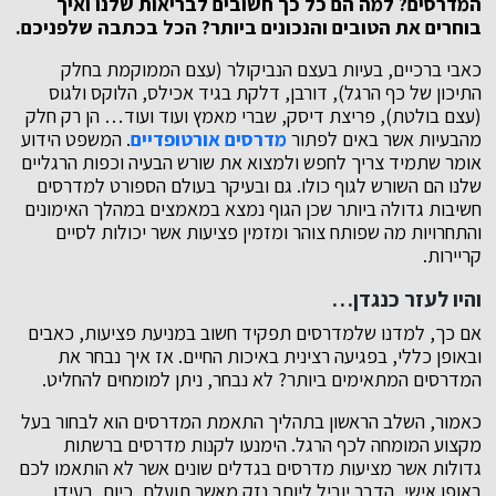
המדרסים? למה הם כל כך חשובים לבריאות שלנו ואיך
בוחרים את הטובים והנכונים ביותר? הכל בכתבה שלפניכם.
כאבי ברכיים, בעיות בעצם הנביקולר (עצם הממוקמת בחלק
התיכון של כף הרגל), דורבן, דלקת בגיד אכילס, הלוקס ולגוס
(עצם בולטת), פריצת דיסק, שברי מאמץ ועוד ועוד… הן רק חלק
מהבעיות אשר באים לפתור
מדרסים אורטופדיים
. המשפט הידוע
אומר שתמיד צריך לחפש ולמצוא את שורש הבעיה וכפות הרגליים
שלנו הם השורש לגוף כולו. גם ובעיקר בעולם הספורט למדרסים
חשיבות גדולה ביותר שכן הגוף נמצא במאמצים במהלך האימונים
והתחרויות מה שפותח צוהר ומזמין פציעות אשר יכולות לסיים
קריירות.
והיו לעזר כנגדן…
אם כך, למדנו שלמדרסים תפקיד חשוב במניעת פציעות, כאבים
ובאופן כללי, בפגיעה רצינית באיכות החיים. אז איך נבחר את
המדרסים המתאימים ביותר? לא נבחר, ניתן למומחים להחליט.
כאמור, השלב הראשון בתהליך התאמת המדרסים הוא לבחור בעל
מקצוע המומחה לכף הרגל. הימנעו לקנות מדרסים ברשתות
גדולות אשר מציעות מדרסים בגדלים שונים אשר לא הותאמו לכם
באופן אישי, הדבר יוביל ליותר נזק מאשר תועלת. כיום, בעידן