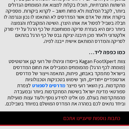
הרשתות החברתיות, תוכלו בקלות למצוא את המומחים הגדולים
ביותר, לקבל המלצות ולא פחות חשוב – לקרוא ביקורות. מספיקה
ביקורת אחת של אדם אשר המדרסים לא הותאמו לו נכון ונגרמה לו
חבלה בשביל לפסול את אותו היצרן. השיטה המקובלת והנפוצה
ביותר כיום היא בעזרת סריקה ממוחשבת של כף הרגל על ידי סורק
אלקטרוני ולאחר מכן תיבנה יציקת גבס של כף הרגל בהתאם
לסריקה והמדרס המותאם אישית ייבנה לפיה.
כמו כפפה ליד…
צוות Kagan FootXpert בייסודו וניהולו של רועי קגן אורטוטיסט
(מומחה לכף הרגל) מהמומחים המובילים את תחום המדרסים
בישראל מתמקד באבחון, פיתוח, התאמה וייצור של מדרסים
אורטופדיים ייחודיים, תוך שימוש בטכניקות וטכנולוגיות
מתקדמות. בין השאר רועי מייצר
מדרסים לספורט
לצמרת
ספורטאי מדינת ישראל בשיטות המתקדמות ביותר ובמעבדה
מהמתקדמות בעולם. פנו אלינו למידע נוסף ולעוד עצות מועילות
וביחד נתאים לכם במהרה את המדרס המושלם במיוחד בשבילכם.
כתבות נוספות שיעניינו אתכם