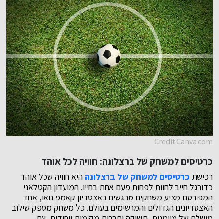
Credit Canva.com
כרטיסים למשחק של ברצלונה: חוויה לכל אוהד
רכישת
כרטיסים למשחק של ברצלונה
היא חוויה שכל אוהד
כדורגל חייב לחוות לפחות פעם אחת בחייו. המועדון הקטלאני
המפורסם מציע משחקים מרגשים באצטדיון קאמפ נואו, אחד
האצטדיונים הגדולים והמרשימים בעולם. כל משחק מספק שילוב
מושלם של מיומנות, תשוקה ותרבות מקומית ייחודית. עם