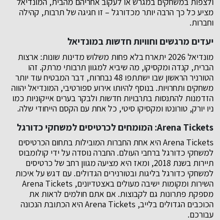
ולצפות במשחקים במגרש או לעקוב אחריהם מהבית, המונדיאל
מציע כל כך הרבה יותר מכדורגל – זו חגיגה של תרבות, קהילה
וחברות.
יעדים מרגשים וחוויות חדשות במונדיאל
מונדיאל 2026 יתארח בלא פחות משלוש מדינות שונות: ארצות
הברית, קנדה ומקסיקו, מה שיביא למגוון תרבותי מרתק. זהו
הטורניר הראשון שבו ישתתפו 48 נבחרות, דבר המבטיח עוד יותר
משחקים ותחרויות. בנוסף להיותו אירוע ספורטיבי, המונדיאל יהווה
הזדמנות להתנסות בתרבויות חדשות ולבקר בערים אייקוניות כמו
ניו יורק, טורונטו ומקסיקו סיטי, כל אחת עם הקסם הייחודי שלה.
Arena Tickets: המומחים לכרטיסים למשחקי כדורגל
Arena Tickets היא אחת החברות המובילות בתחום הכרטיסים
למשחקי כדורגל ברחבי העולם. החברה נוסדה על ידי קולומבוס
תיירות בשנת 2018, ומאז היא מציעה מגוון רחב של כרטיסים
למשחקי כדורגל בליגות ובטורנירים הגדולים. עם דגש על איכות
השירות ומקומות ישיבה מעולים באצטדיונים, Arena Tickets
מספקת פתרונות גם לקבוצות. אם אתם חולמים לראות את
הכוכבים הגדולים בלייב, Arena Tickets היא הכתובת הנכונה
עבורכם.