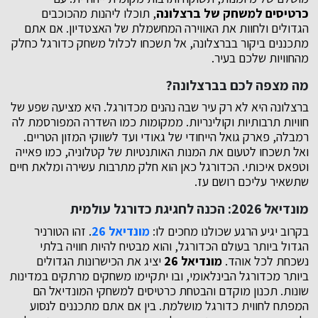
כרטיסים למשחק של ברצלונה
, תוכלו ליהנות מהכוכבים
הגדולים ולחוות את האווירה המחשמלת של האצטדיון. אם אתם
מתכננים ביקור בברצלונה, אל תשכחו לכלול משחק כדורגל כחלק
מהחוויות שלכם בעיר.
מה מצפה לכם בברצלונה?
ברצלונה היא לא רק עיר שבה נהנים מכדורגל. היא מציעה שפע של
חוויות תרבותיות וקולינריות. ממקומות כמו השדרה המפורסמת לה
רמבלה, פארק גואל הייחודי של גאודי ועד לשווקי המזון הטריים.
ואל תשכחו לטעום את המנות האותנטיות של קטלוניה, כמו פאייה
וטפאס איכותי. הכדורגל כאן הוא חלק מתרבות עשירה ומלאת חיים
שתשאיר עליכם רושם עז.
מונדיאל 2026: הכנה לחגיגת כדורגל עולמית
בקרוב יגיע הרגע שכולנו מחכים לו:
מונדיאל 26
. זהו הטורניר
הגדול ביותר בעולם הכדורגל, והוא מבטיח להיות חוויה בלתי
נשכחת לכל אוהד.
מונדיאל 26
יציג את הכישרונות הגדולים
ביותר מכדורגל הבינלאומי, ובו יתקיימו משחקים מרתקים במדינות
שונות. תכנון מוקדם והבטחת כרטיסים למשחקי המונדיאל הם
המפתח לחווית כדורגל מושלמת. בין אם אתם מתכננים לנסוע