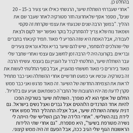
בהחלט כן.
"אחרי שעברתי השתלת שיער, הרגשתי כאילו אני צעיר ב-15 – 20
שנים", מספר אסף שלאחרונה חזר מטורקיה לאחר שעבר שם את
ההליך. "במשך הרבה שנים שכנעתי את עצמי שקרחת זה סקסי
ושמאוד נוח שלא צריך להסתרק כל בוקר ואפשר ישר לקום ולצאת
לעבודה, אבל האמת היא שזה הפריע לי מאוד. תמיד קינאתי בחברים
שלי שהולכים להסתפר, שיש להם שיער בריא ומלא ונראים צעירים
ובריאים. בקורונה היה לי הרבה זמן לחשוב עם עצמי ואחרי שחבר שלי
עבר השתלת שיער, החלטתי לברר על העניין גם בעצמי. עשיתי הרבה
מאוד בירורים כי מאוד חששתי מהעניין, אבל בסוף החלטתי לעשות את
זה בטורקיה. עכשיו אני כמעט חודשיים אחרי ההשתלה ואני כבר מתחיל
לראות את הצמיחה החדשה של השיער. זה מאוד מרגש ואני כבר ממש
סקרן לדעת מה יהיו התגובות של החבר'ה כשפתאום אגיע עם בלורית".
החלום של אסף הוא לא מופרך. השתלות שיער בטורקיה הפכו
להיות אחד הטרנדים הלוהטים אצל גברים ואצל נשים בישראל. גם
דנית עשתה השתלת שיער, אבל אצלה התהליך החל ממש אחרי
לידת בנה השלישי. "אחרי הלידה של הבן השלישי שלי הייתה לי
נשירה מטורפת בשיער", היא מספרת. "גם אחרי שתי הלידות
הראשונות הגוף שלי הגיב ככה, אבל הפעם זה היה ממש קיצוני.