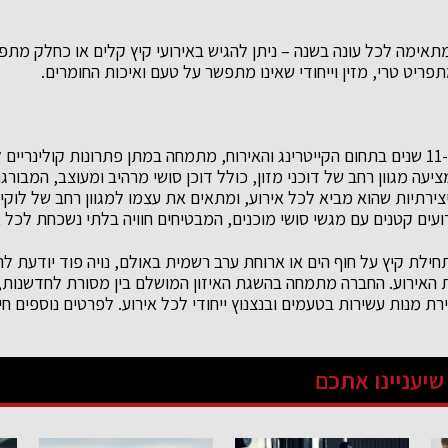
מתאימה לכל עונה בשנה – ניתן להגיש באירועי קיץ קלים או כחלק מתפ
ריט טרי, מזין וייחודי שאינו מתפשר על טעם ואיכות החומרים.
נויה פוד, עם ניסיון של כ-11 שנים בתחום הקייטרינג והאירוח, מתמחה במתן פתרונות קולינ
יעה מגוון רחב של דוכני מזון, כולל דוכן סושי מרהיב ומעוצב, המבורגר
ביצירתיות שהוא מביא לכל אירוע, ומתאים את עצמו למגוון רחב של לוקיי
עים קטנים עם מגשי סושי מוכנים, המבטיחים חוויה בלתי נשכחת לכל א
תחילת קיץ על חוף הים או ארוחת ערב רשמית באולם, נויה פוד יודעת 
ת האירוע. החברה מתמחה בהשגת האיזון המושלם בין מסורת לחדשנות
ירת מנות עשירות בטעמים ובנצנוץ ייחודי לכל אירוע. לפרטים נוספים חי
שיעניינו אתכם