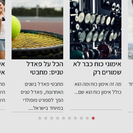
הכל על פאדל
איך לבחור מסגרת
כר
טניס: מחבטי
אימונים איכותית?
בר
פאדל, כדורי
מחבטי פאדל בשנים
מהי “מסגרת אימונים” ומה
כרט
פאדל, ועוד
לח
האחרונות, פאדל טניס
היא כוללת מסגרת אימונים
ברצ
נש
הפך לספורט פופולרי
היא שילוב של...
רכי
במיוחד בישראל....
של.