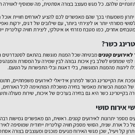
זונתיים שלהם. כל מגש מעוצב בצורה אסתטית, מה שמוסיף לאווירה ה
ם יתרון משמעותי בכך שהם מאפשרים לכם להציע לאורחים חוויית אוכל
לסושי מסורתי יותר או ליצירתי ביותר, עם שילובים של דגים, ירקות ואפי
טבחים אחרים, כמו מטבח מזרחי או איטלקי, ליצירת חוויה קולינרית ייח
טרינג כשר?
 לאירועים קטנים
מבטיחה שכל המנות מוגשות בהתאם לסטנדרטים הכ
 למי שמחפש לשלב בין איכות גבוהה לבין שמירה על המסורת והמנהגים.
לו ליהנות מהמנות המוגשות, בלי דאגות ובלי התפשרות על הטעם.
פכת את הקייטרינג הכשר לפתרון אידיאלי לאירועים משפחתיים, חתונות
ב של המנות הכשרות מאפשר בחירה מושכלת המתאימה לכל האורחים, ב
ירה בקייטרינג כשר היא גם בחירה בערכים של איכות, שירות מעולה ות
י אירוח סושי
ם מספר יתרונות לאירועים קטנים. ראשית, הם מאפשרים גמישות רבה
כל אורח. שנית, הסושי מספק חוויה קולינרית ייחודית שמוסיפה לאירוע
פתרון קל ויעיל, שכן מגשי האירוח מגיעים מוכנים ומעוצבים בצורה א