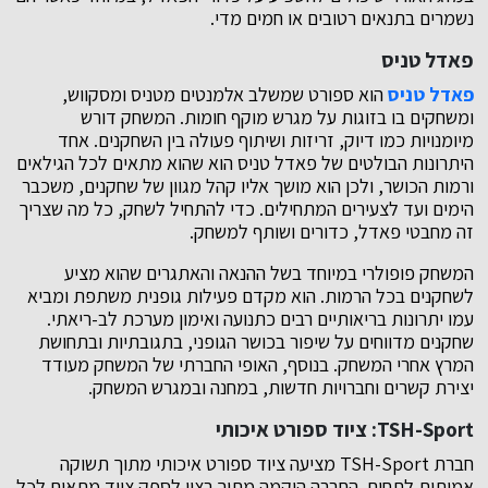
נשמרים בתנאים רטובים או חמים מדי.
פאדל טניס
פאדל טניס
הוא ספורט שמשלב אלמנטים מטניס ומסקווש,
ומשחקים בו בזוגות על מגרש מוקף חומות. המשחק דורש
מיומנויות כמו דיוק, זריזות ושיתוף פעולה בין השחקנים. אחד
היתרונות הבולטים של פאדל טניס הוא שהוא מתאים לכל הגילאים
ורמות הכושר, ולכן הוא מושך אליו קהל מגוון של שחקנים, משכבר
הימים ועד לצעירים המתחילים. כדי להתחיל לשחק, כל מה שצריך
זה מחבטי פאדל, כדורים ושותף למשחק.
המשחק פופולרי במיוחד בשל ההנאה והאתגרים שהוא מציע
לשחקנים בכל הרמות. הוא מקדם פעילות גופנית משתפת ומביא
עמו יתרונות בריאותיים רבים כתנועה ואימון מערכת לב-ריאתי.
שחקנים מדווחים על שיפור בכושר הגופני, בתגובתיות ובתחושת
המרץ אחרי המשחק. בנוסף, האופי החברתי של המשחק מעודד
יצירת קשרים וחברויות חדשות, במחנה ובמגרש המשחק.
TSH-Sport: ציוד ספורט איכותי
חברת TSH-Sport מציעה ציוד ספורט איכותי מתוך תשוקה
אמיתית לתחום. החברה הוקמה מתוך רצון לספק ציוד מתאים לכל