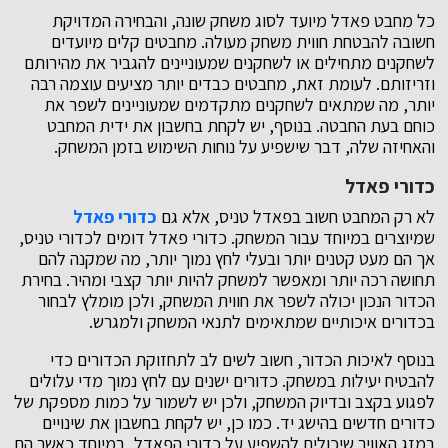
כל מחבט פאדל מיועד לסוג משחק שונה, והבחירה המדויקת
חשובה להבטחת חווית משחק מעולה. מחבטים קלים מיועדים
לשחקנים מתחילים או לשחקנים שמעוניינים להגביר את מהירותם
וזריזותם. לעומת זאת, מחבטים כבדים יותר מציעים עוצמה רבה
יותר, מה שמתאים לשחקנים מתקדמים שמעוניינים לשפר את
כוחם בעת החבטה. בנוסף, יש לקחת בחשבון את ידית המחבט
והאחיזה שלה, דבר שישפיע על נוחות השימוש בזמן המשחק.
כדורי פאדל
לא רק המחבט חשוב בפאדל טניס, אלא גם
כדורי פאדל
שמיוצרים במיוחד עבור המשחק. כדורי פאדל דומים לכדורי טניס,
אך הם מעט קטנים יותר ובעלי לחץ נמוך יותר, מה שמקנה להם
תחושה רכה יותר ומאפשר למשחק להיות יותר קצבי ומהיר. בחירת
הכדור הנכון יכולה לשפר את חווית המשחק, ולכן מומלץ לבחור
בכדורים איכותיים שמתאימים לתנאי המשחק ולמגרש.
בנוסף לאיכות הכדור, חשוב לשים לב לתחזוקת הכדורים כדי
להבטיח יעילות במשחק. כדורים ישנים עם לחץ נמוך מדי עלולים
לפגוע בקצב ובדיוק המשחק, ולכן יש לשמור על כמות מספקת של
כדורים חדשים בהישג יד. כמו כן, יש לקחת בחשבון את שינויים
במזג האוויר שיכולים להשפיע על כדורי הפאדל, במיוחד כאשר הם